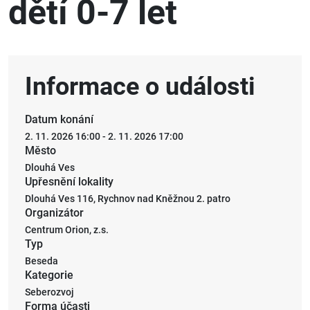
dětí 0-7 let
Archiv
Informace o události
Datum konání
2. 11. 2026 16:00
-
2. 11. 2026 17:00
Město
Dlouhá Ves
Upřesnění lokality
Dlouhá Ves 116, Rychnov nad Kněžnou 2. patro
Organizátor
Centrum Orion, z.s.
Typ
Beseda
Kategorie
Seberozvoj
Forma účasti