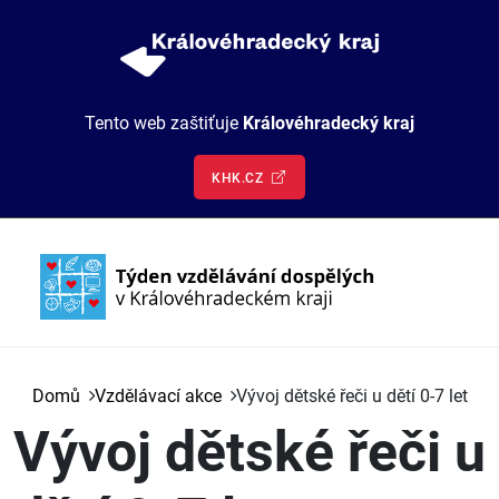
Přejít k hlavnímu obsahu
Tento web zaštiťuje
Královéhradecký kraj
KHK.CZ
Hlavní navigace
Vzdělávací akce
Domů
Vzdělávací akce
Vývoj dětské řeči u dětí 0-7 let
O nás
Vývoj dětské řeči u
Kontakt