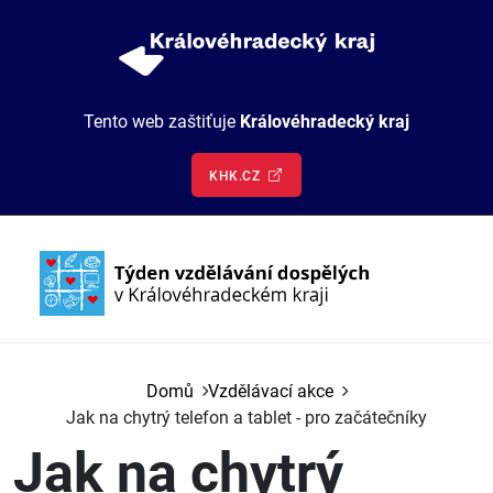
Přejít k hlavnímu obsahu
Tento web zaštiťuje
Královéhradecký kraj
KHK.CZ
Hlavní navigace
Vzdělávací akce
Domů
Vzdělávací akce
Jak na chytrý telefon a tablet - pro začátečníky
O nás
Jak na chytrý
Kontakt