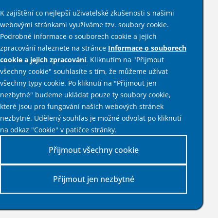
K zajištění co nejlepší uživatelské zkušenosti s našimi
webovými stránkami využíváme tzv. soubory cookie.
Podrobné informace o souborech cookie a jejich
zpracování naleznete na stránce
Informace o souborech
Sociální sítě
cookie a jejich zpracování
. Kliknutím na "Přijmout
všechny cookie" souhlasíte s tím, že můžeme užívat
všechny typy cookie. Po kliknutí na "Přijmout jen
Informace
nezbytné" budeme ukládat pouze ty soubory cookie,
které jsou pro fungování našich webových stránek
Mapa stránek
nezbytné. Udělený souhlas je možné odvolat po kliknutí
Prohlášení o přístupnosti
na odkaz "Cookie" v patičce stránky.
Prohlášení o použití cookies
Nastavení cookies
Přijmout všechny cookie
Kontakty
Přijmout jen nezbytné
2026
© Vytvořeno v
Macron Software