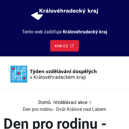
Přejít k hlavnímu obsahu
Tento web zaštiťuje
Královéhradecký kraj
KHK.CZ
Hlavní navigace
Vzdělávací akce
Domů
Vzdělávací akce
Den pro rodinu - Dvůr Králové nad Labem
O nás
Den pro rodinu -
Kontakt