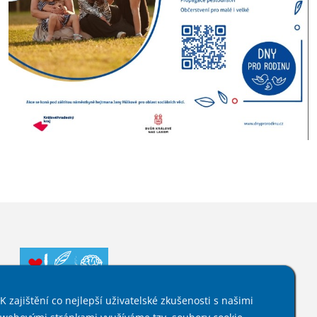
K zajištění co nejlepší uživatelské zkušenosti s našimi