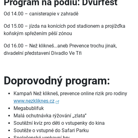
Program na podiu: Dvůrfest
Od 14.00 – canisterapie v zahradě
Od 15.00 – jízda na konících pod stadionem a projížďka
koňským spřežením pěší zónou
Od 16.00 – Než klikneš…aneb Prevence trochu jinak,
divadelní představení Divadlo Ve Tři
Doprovodný program:
Kampaň Než klikneš, prevence online rizik pro rodiny
www.nezkliknes.cz
Megabublifuk
Malá ochutnávka rýžování „zlata”
Soutěžní kvíz pro děti o vstupenky do kina
Soutěže o vstupné do Safari Parku
Společenské venkovní hry