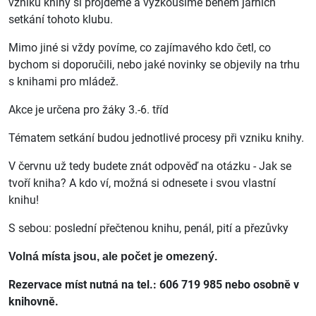
vzniku knihy si projdeme a vyzkoušíme během jarních
setkání tohoto klubu.
Mimo jiné si vždy povíme, co zajímavého kdo četl, co
bychom si doporučili, nebo jaké novinky se objevily na trhu
s knihami pro mládež.
Akce je určena pro žáky 3.-6. tříd
Tématem setkání budou jednotlivé procesy při vzniku knihy.
V červnu už tedy budete znát odpověď na otázku - Jak se
tvoří kniha? A kdo ví, možná si odnesete i svou vlastní
knihu!
S sebou: poslední přečtenou knihu, penál, pití a přezůvky
Volná místa jsou, ale počet je omezený.
Rezervace míst nutná na tel.: 606 719 985 nebo osobně v
knihovně.