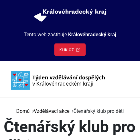
Přejít k hlavnímu obsahu
Tento web zaštiťuje
Královéhradecký kraj
KHK.CZ
Hlavní navigace
Vzdělávací akce
Domů
Vzdělávací akce
Čtenářský klub pro děti
O nás
Čtenářský klub pro
Kontakt