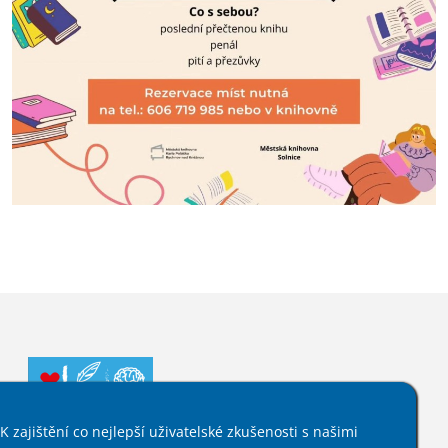
K zajištění co nejlepší uživatelské zkušenosti s našimi